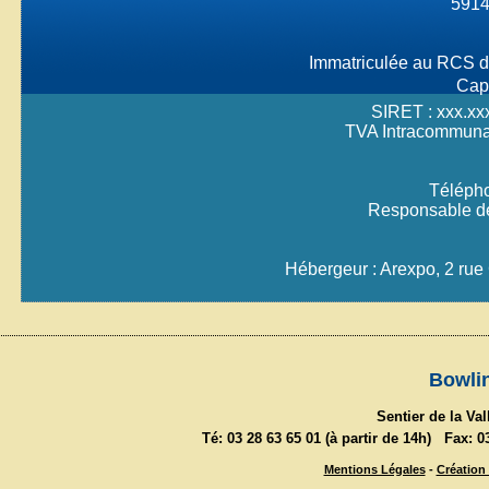
591
Immatriculée au RCS d
Capi
SIRET : xxx.x
TVA Intracommunau
Télépho
Responsable de 
Hébergeur : Arexpo, 2 rue 
Bowli
Sentier de la Va
Té: 03 28 63 65 01 (à partir de 14h) Fax: 
Mentions Légales
-
Création 